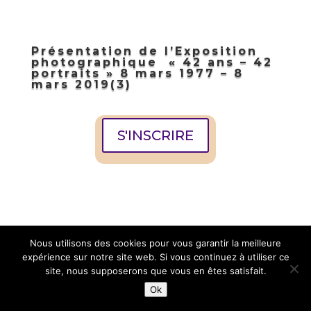
Présentation de l’Exposition
photographique « 42 ans – 42
portraits » 8 mars 1977 – 8
mars 2019(3)
S'INSCRIRE
Nous utilisons des cookies pour vous garantir la meilleure
expérience sur notre site web. Si vous continuez à utiliser ce
site, nous supposerons que vous en êtes satisfait.
© 2010-2026 Club des Entreprises Artigues-près-
bordeaux
Ok