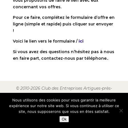
vous proposons de faire le lien avec eux
concernant vos offres.
Pour ce faire, complétez le formulaire d’offre en
ligne (simple et rapide) puis cliquer sur envoyer
!
Voici le lien vers le formulaire /
ici
Si vous avez des questions n’hésitez pas à nous
en faire part, contactez-nous par téléphone..
© 2010-2026 Club des Entreprises Artigues-près-
bordeaux
Nous utilisons des cookies pour vous garantir la meilleure
expérience sur notre site web. Si vous continuez à utiliser ce
site, nous supposerons que vous en êtes satisfait.
Ok