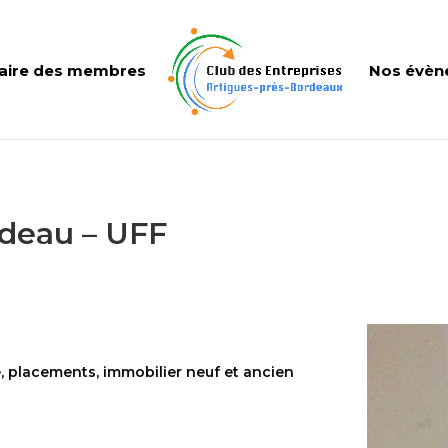
aire des membres
Nos évèn
adeau – UFF
, placements, immobilier neuf et ancien