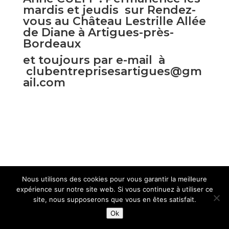
mardis et jeudis sur Rendez-
vous au Château Lestrille Allée
de Diane à Artigues-près-
Bordeaux
et toujours par e-mail à
clubentreprisesartigues@gm
ail.com
Nous utilisons des cookies pour vous garantir la meilleure
© 2010-2026 Club des Entreprises Artigues-près-
expérience sur notre site web. Si vous continuez à utiliser ce
bordeaux
site, nous supposerons que vous en êtes satisfait.
Ok