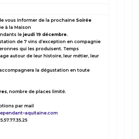
 de vous informer de la prochaine
Soirée
e à la Maison
endants
le
jeudi 19 décembre
.
station de 7 vins d’exception en compagnie
eronnes qui les produisent. Temps
ge autour de leur histoire, leur métier, leur
e accompagnera la dégustation en toute
ires
, nombre de places limité.
ptions par mail
dependant
–
aquitaine.com
.57.77.35.25