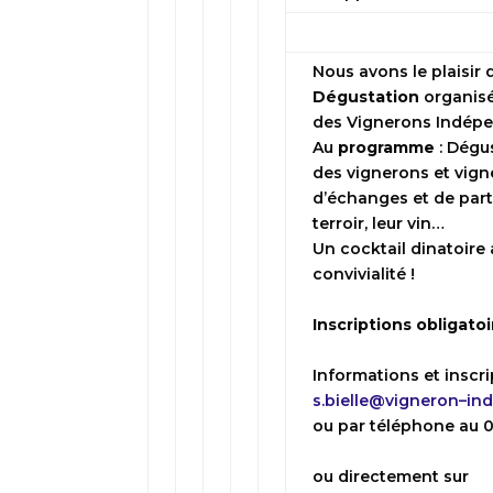
Nous avons le plaisir
Dégustation
organisé
des
Vignerons
Indép
Au
programme
: Dégu
des
vignerons
et vign
d’échanges et de parta
terroir, leur vin…
Un cocktail dinatoir
convivialité !
Inscriptions obligato
Informations et inscri
s.bielle@
vigneron
–
in
ou par téléphone au 05
ou directement sur