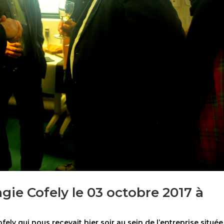
ngie Cofely le 03 octobre 2017 à
ely qui nous recevait hier soir au sein de l’entreprise située