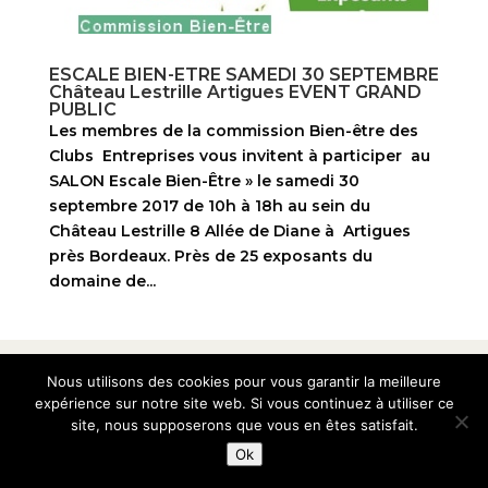
ESCALE BIEN-ETRE SAMEDI 30 SEPTEMBRE
Château Lestrille Artigues EVENT GRAND
PUBLIC
Les membres de la commission Bien-être des
Clubs Entreprises vous invitent à participer au
SALON Escale Bien-Être » le samedi 30
septembre 2017 de 10h à 18h au sein du
Château Lestrille 8 Allée de Diane à Artigues
près Bordeaux. Près de 25 exposants du
domaine de...
© 2010-2026 Club des Entreprises Artigues-près-
Nous utilisons des cookies pour vous garantir la meilleure
bordeaux
expérience sur notre site web. Si vous continuez à utiliser ce
site, nous supposerons que vous en êtes satisfait.
Ok