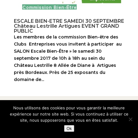
ESCALE BIEN-ETRE SAMEDI 30 SEPTEMBRE
Château Lestrille Artigues EVENT GRAND
PUBLIC
Les membres de la commission Bien-être des
Clubs Entreprises vous invitent à participer au
SALON Escale Bien-Être » le samedi 30
septembre 2017 de 10h à 18h au sein du
Château Lestrille 8 Allée de Diane à Artigues
près Bordeaux. Près de 25 exposants du
domaine de...
© 2010-2026 Club des Entreprises Artigues-près-
Nous utilisons des cookies pour vous garantir la meilleure
bordeaux
expérience sur notre site web. Si vous continuez à utiliser ce
site, nous supposerons que vous en êtes satisfait.
Ok