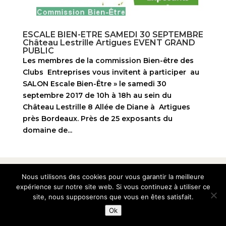
ESCALE BIEN-ETRE SAMEDI 30 SEPTEMBRE
Château Lestrille Artigues EVENT GRAND
PUBLIC
Les membres de la commission Bien-être des
Clubs Entreprises vous invitent à participer au
SALON Escale Bien-Être » le samedi 30
septembre 2017 de 10h à 18h au sein du
Château Lestrille 8 Allée de Diane à Artigues
près Bordeaux. Près de 25 exposants du
domaine de...
© 2010-2026 Club des Entreprises Artigues-près-
Nous utilisons des cookies pour vous garantir la meilleure
bordeaux
expérience sur notre site web. Si vous continuez à utiliser ce
site, nous supposerons que vous en êtes satisfait.
Ok