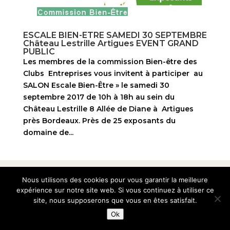
ESCALE BIEN-ETRE SAMEDI 30 SEPTEMBRE
Château Lestrille Artigues EVENT GRAND
PUBLIC
Les membres de la commission Bien-être des
Clubs Entreprises vous invitent à participer au
SALON Escale Bien-Être » le samedi 30
septembre 2017 de 10h à 18h au sein du
Château Lestrille 8 Allée de Diane à Artigues
près Bordeaux. Près de 25 exposants du
domaine de...
© 2010-2026 Club des Entreprises Artigues-près-
Nous utilisons des cookies pour vous garantir la meilleure
bordeaux
expérience sur notre site web. Si vous continuez à utiliser ce
site, nous supposerons que vous en êtes satisfait.
Ok