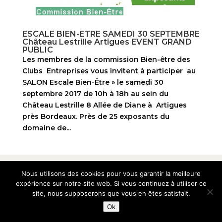
ESCALE BIEN-ETRE SAMEDI 30 SEPTEMBRE
Château Lestrille Artigues EVENT GRAND
PUBLIC
Les membres de la commission Bien-être des
Clubs Entreprises vous invitent à participer au
SALON Escale Bien-Être » le samedi 30
septembre 2017 de 10h à 18h au sein du
Château Lestrille 8 Allée de Diane à Artigues
près Bordeaux. Près de 25 exposants du
domaine de...
© 2010-2026 Club des Entreprises Artigues-près-
Nous utilisons des cookies pour vous garantir la meilleure
bordeaux
expérience sur notre site web. Si vous continuez à utiliser ce
site, nous supposerons que vous en êtes satisfait.
Ok