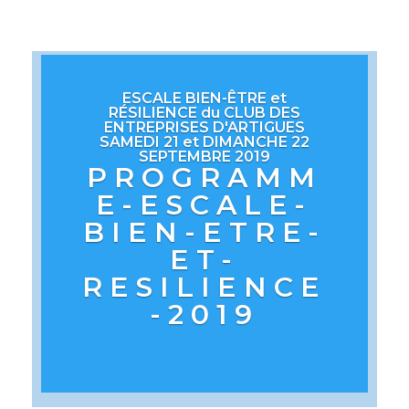
ESCALE BIEN-ÊTRE et
RÉSILIENCE du CLUB DES
ENTREPRISES D'ARTIGUES
SAMEDI 21 et DIMANCHE 22
SEPTEMBRE 2019
PROGRAMM
E-ESCALE-
BIEN-ETRE-
ET-
RESILIENCE
-2019