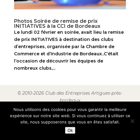
Photos Soirée de remise de prix
INITIATIVES à la CCI de Bordeaux
Le lundi 02 février en soirée, avait lieu la remise
de prix INITIATIVES à destination des clubs
d’entreprises, organisée par la Chambre de
Commerce et d’Industrie de Bordeaux..C’était
l’occasion de découvrir les équipes de
nombreux clubs,...
© 2010-2026 Club des Entreprises Artigues-près-
bordeaux
Nous utilisons des cookies pour vous garantir la meilleure
expérience sur notre site web. Si vous continuez à utiliser ce
site, nous supposerons que vous en êtes satisfait.
Ok