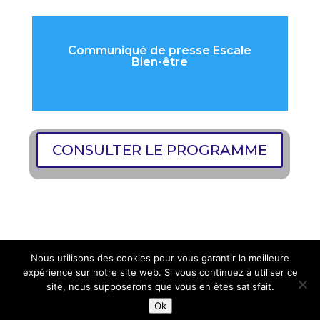
Communiqué de presse Escale
Bien-être
CONSULTER LE PROGRAMME
Nous utilisons des cookies pour vous garantir la meilleure
expérience sur notre site web. Si vous continuez à utiliser ce
site, nous supposerons que vous en êtes satisfait.
© 2010-2026 Club des Entreprises Artigues-près-
Ok
bordeaux